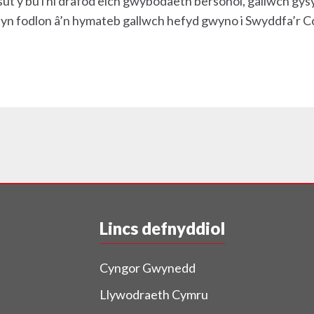
 y bu i ni drafod eich gwybodaeth bersonol, gallwch gysy
ch yn fodlon â’n hymateb gallwch hefyd gwyno i Swyddfa’r
Lincs defnyddiol
Cyngor Gwynedd
Llywodraeth Cymru