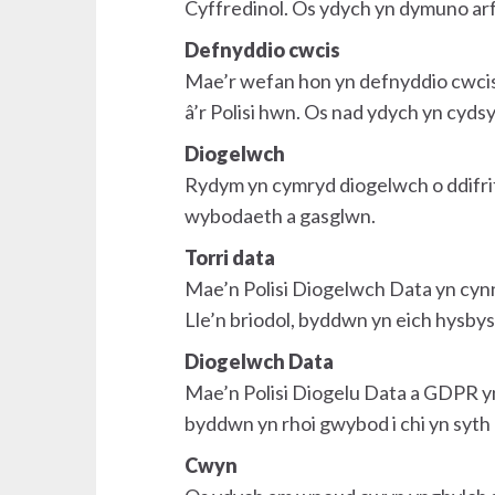
Cyffredinol. Os ydych yn dymuno arfe
Defnyddio cwcis
Mae’r wefan hon yn defnyddio cwcis;
â’r Polisi hwn. Os nad ydych yn cydsy
Diogelwch
Rydym yn cymryd diogelwch o ddifrif
wybodaeth a gasglwn.
Torri data
Mae’n Polisi Diogelwch Data yn cynnw
Lle’n briodol, byddwn yn eich hysb
Diogelwch Data
Mae’n Polisi Diogelu Data a GDPR yn 
byddwn yn rhoi gwybod i chi yn syt
Cwyn