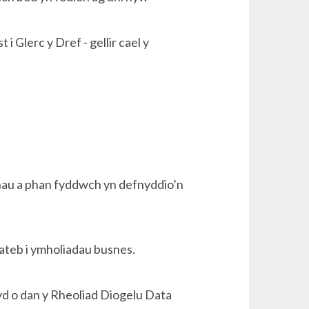
 Glerc y Dref - gellir cael y
hau a phan fyddwch yn defnyddio’n
ateb i ymholiadau busnes.
yd o dan y Rheoliad Diogelu Data