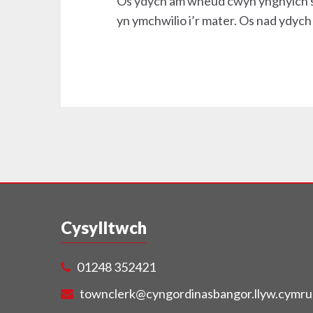
Os ydych am wneud cwyn ynghylch sut
yn ymchwilio i’r mater. Os nad ydy
Cysylltwch
01248 352421
townclerk@cyngordinasbangor.llyw.cymru