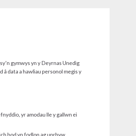
ol sy’n gymwys yn y Deyrnas Unedig
 â data a hawliau personol megis y
nyddio, yr amodau lle y gallwn ei
 eich bod yn fodlon ag unrhyw