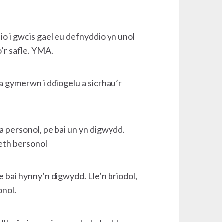
o i gwcis gael eu defnyddio yn unol
o’r safle. YMA.
a gymerwn i ddiogelu a sicrhau’r
a personol, pe bai un yn digwydd.
eth bersonol
e bai hynny’n digwydd. Lle’n briodol,
onol.