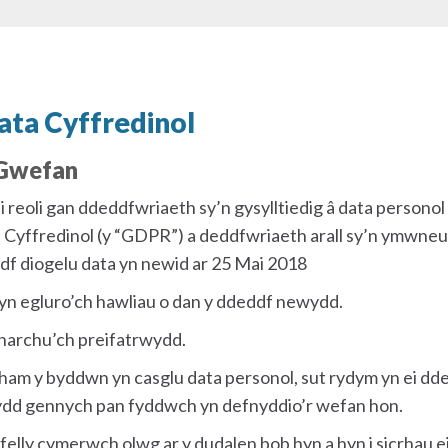
ata Cyffredinol
 Gwefan
i reoli gan ddeddfwriaeth sy’n gysylltiedig â data person
Cyffredinol (y “GDPR”) a deddfwriaeth arall sy’n ymwneud
f diogelu data yn newid ar 25 Mai 2018
n egluro’ch hawliau o dan y ddeddf newydd.
harchu’ch preifatrwydd.
ham y byddwn yn casglu data personol, sut rydym yn ei ddef
 sydd gennych pan fyddwch yn defnyddio’r wefan hon.
o felly cymerwch olwg ar y dudalen bob hyn a hyn i sicrhau