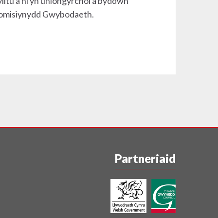
lltu â ni yn uniongyrchol a byddwn
 Comisiynydd Gwybodaeth.
Partneriaid