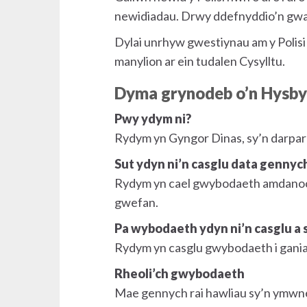
newidiadau. Drwy ddefnyddio’n gwasa
Dylai unrhyw gwestiynau am y Polisi 
manylion ar ein tudalen Cysylltu.
Dyma grynodeb o’n Hysby
Pwy ydym ni?
Rydym yn Gyngor Dinas, sy’n darpa
Sut ydyn ni’n casglu data gennych
Rydym yn cael gwybodaeth amdanoch 
gwefan.
Pa wybodaeth ydyn ni’n casglu a 
Rydym yn casglu gwybodaeth i ganiat
Rheoli’ch gwybodaeth
Mae gennych rai hawliau sy’n ymwneu