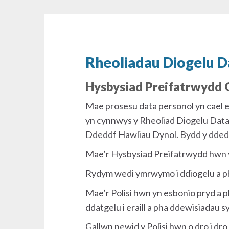
Rheoliadau Diogelu D
Hysbysiad Preifatrwydd
Mae prosesu data personol yn cael e
yn cynnwys y Rheoliad Diogelu Data 
Ddeddf Hawliau Dynol. Bydd y ddedd
Mae’r Hysbysiad Preifatrwydd hwn y
Rydym wedi ymrwymo i ddiogelu a p
Mae’r Polisi hwn yn esbonio pryd a p
ddatgelu i eraill a pha ddewisiadau
Gallwn newid y Polisi hwn o dro i dr