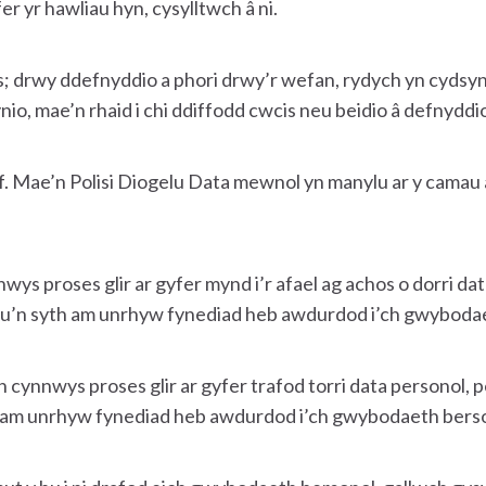
r yr hawliau hyn, cysylltwch â ni.
 drwy ddefnyddio a phori drwy’r wefan, rydych yn cydsyni
nio, mae’n rhaid i chi ddiffodd cwcis neu beidio â defnyddi
. Mae’n Polisi Diogelu Data mewnol yn manylu ar y camau 
ys proses glir ar gyfer mynd i’r afael ag achos o dorri dat
ysu’n syth am unrhyw fynediad heb awdurdod i’ch gwyboda
cynnwys proses glir ar gyfer trafod torri data personol, p
h am unrhyw fynediad heb awdurdod i’ch gwybodaeth bers