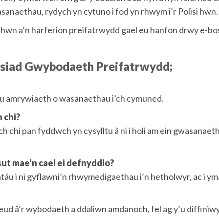
naethau, rydych yn cytuno i fod yn rhwym i’r Polisi hwn.
hwn a’n harferion preifatrwydd gael eu hanfon drwy e-bost i
siad Gwybodaeth Preifatrwydd;
ru amrywiaeth o wasanaethau i’ch cymuned.
 chi?
chi pan fyddwch yn cysylltu â ni i holi am ein gwasanaet
sut mae’n cael ei defnyddio?
áu i ni gyflawni’n rhwymedigaethau i’n hetholwyr, ac i ym
d â’r wybodaeth a ddaliwn amdanoch, fel ag y’u diffiniw