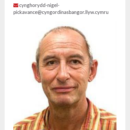
cynghorydd-nigel-
pickavance@cyngordinasbangor.llyw.cymru