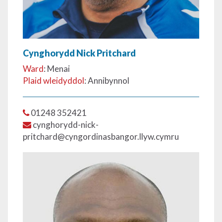
Cynghorydd Nick Pritchard
Ward
: Menai
Plaid wleidyddol
: Annibynnol
01248 352421
cynghorydd-nick-
pritchard@cyngordinasbangor.llyw.cymru