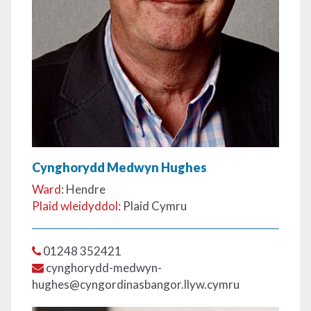
Cynghorydd Medwyn Hughes
Ward
: Hendre
Plaid wleidyddol
: Plaid Cymru
01248 352421
cynghorydd-medwyn-
hughes@cyngordinasbangor.llyw.cymru