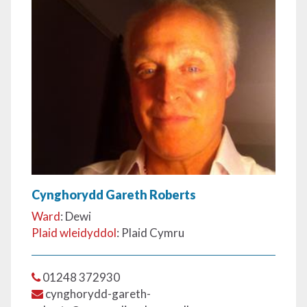
Cynghorydd Gareth Roberts
Ward
: Dewi
Plaid wleidyddol
: Plaid Cymru
01248 372930
cynghorydd-gareth-