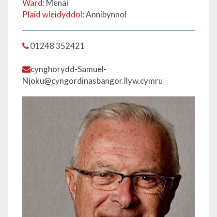
Ward
: Menai
Plaid wleidyddol
: Annibynnol
01248 352421
cynghorydd-Samuel-
Njoku@cyngordinasbangor.llyw.cymru