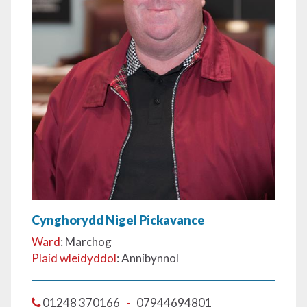
Cynghorydd Nigel Pickavance
Ward
: Marchog
Plaid wleidyddol
: Annibynnol
01248 370166
-
07944694801