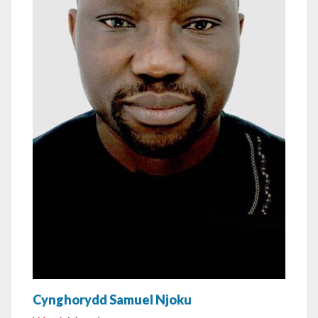
Cynghorydd Samuel Njoku