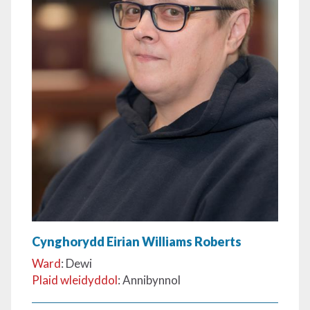
Cynghorydd Eirian Williams Roberts
Ward
: Dewi
Plaid wleidyddol
: Annibynnol