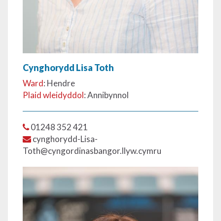
Cynghorydd Lisa Toth
Ward
: Hendre
Plaid wleidyddol
: Annibynnol
01248 352 421
cynghorydd-Lisa-
Toth@cyngordinasbangor.llyw.cymru