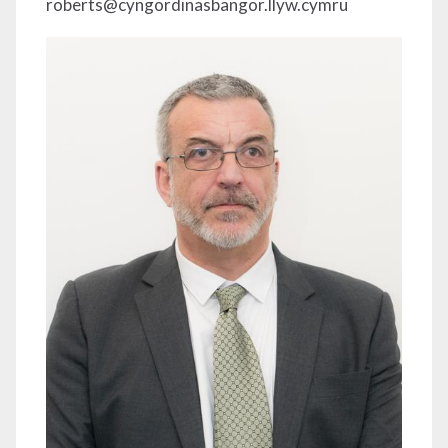
roberts@cyngordinasbangor.llyw.cymru