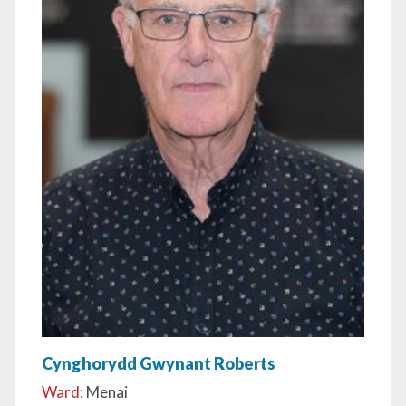
Cynghorydd Gwynant Roberts
Ward
: Menai