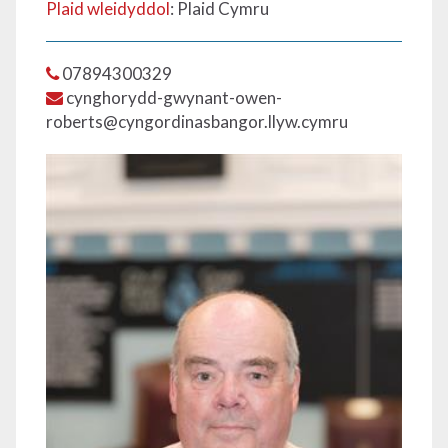
Plaid wleidyddol
: Plaid Cymru
07894300329
cynghorydd-gwynant-owen-
roberts@cyngordinasbangor.llyw.cymru