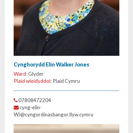
Cynghorydd Elin Walker Jones
Ward
: Glyder
Plaid wleidyddol
: Plaid Cymru
07808472204
cyng-elin-
WJ@cyngordinasbangor.llyw.cymru