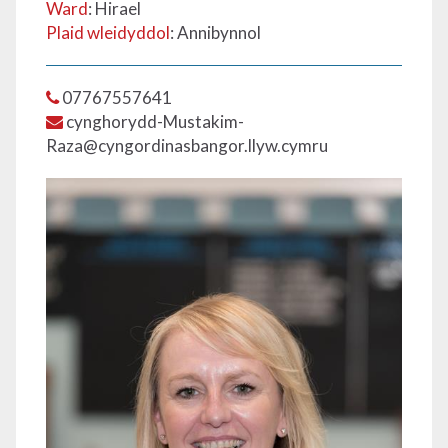
Ward
: Hirael
Plaid wleidyddol
: Annibynnol
07767557641
cynghorydd-Mustakim-
Raza@cyngordinasbangor.llyw.cymru