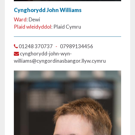
Cynghorydd John Williams
Ward
: Dewi
Plaid wleidyddol
: Plaid Cymru
01248 370737
-
07989134456
cynghorydd-john-wyn-
williams@cyngordinasbangor.llyw.cymru