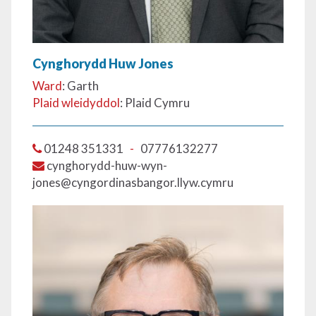
Cynghorydd Huw Jones
Ward
: Garth
Plaid wleidyddol
: Plaid Cymru
01248 351331
-
07776132277
cynghorydd-huw-wyn-
jones@cyngordinasbangor.llyw.cymru