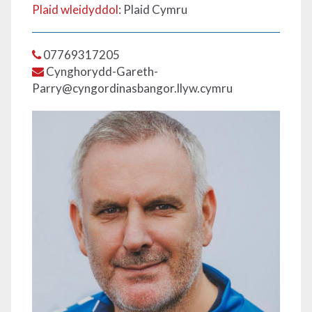
Plaid wleidyddol
: Plaid Cymru
07769317205
Cynghorydd-Gareth-
Parry@cyngordinasbangor.llyw.cymru