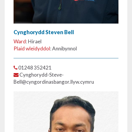
Cynghorydd Steven Bell
Ward
: Hirael
Plaid wleidyddol
: Annibynnol
01248 352421
Cynghorydd-Steve-
Bell@cyngordinasbangor.llyw.cymru