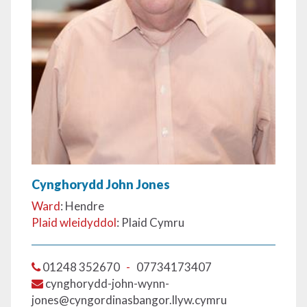
Cynghorydd John Jones
Ward
: Hendre
Plaid wleidyddol
: Plaid Cymru
01248 352670
-
07734173407
cynghorydd-john-wynn-
jones@cyngordinasbangor.llyw.cymru