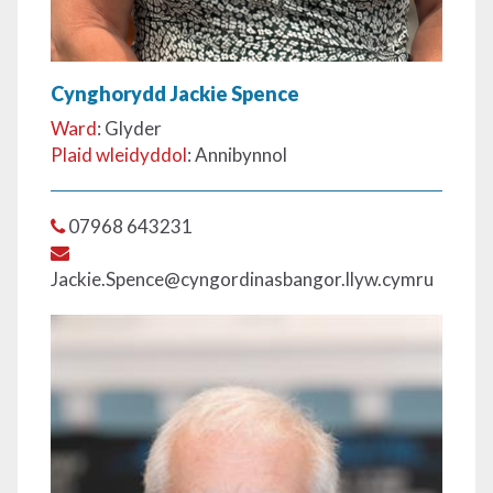
Cynghorydd Jackie Spence
Ward
: Glyder
Plaid wleidyddol
: Annibynnol
07968 643231
Jackie.Spence@cyngordinasbangor.llyw.cymru