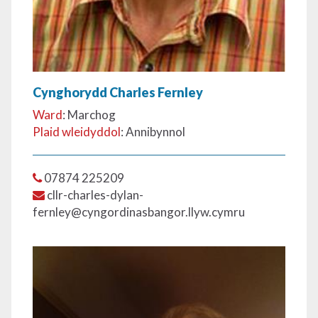
Cynghorydd Charles Fernley
Ward
: Marchog
Plaid wleidyddol
: Annibynnol
07874 225209
cllr-charles-dylan-
fernley@cyngordinasbangor.llyw.cymru