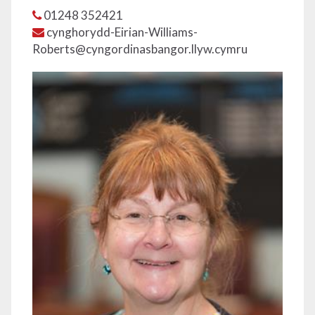
01248 352421
cynghorydd-Eirian-Williams-
Roberts@cyngordinasbangor.llyw.cymru