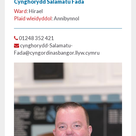
Cynghorydd Salamatu Fada
Ward
: Hirael
Plaid wleidyddol
: Annibynnol
01248 352 421
cynghorydd-Salamatu-
Fada@cyngordinasbangor.llyw.cymru